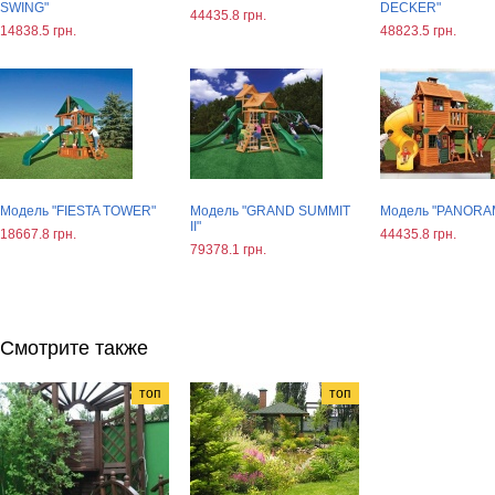
SWING"
DECKER"
44435.8 грн.
14838.5 грн.
48823.5 грн.
Модель "FIESTA TOWER"
Модель "GRAND SUMMIT
Модель "PANORA
II"
18667.8 грн.
44435.8 грн.
79378.1 грн.
Смотрите также
топ
топ