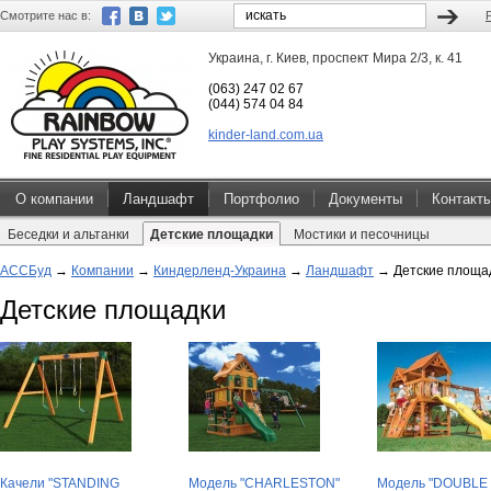
Смотрите нас в:
Украина, г. Киев, проспект Мира 2/3, к. 41
(063) 247 02 67
(044) 574 04 84
kinder-land.com.ua
О компании
Ландшафт
Портфолио
Документы
Контакт
Беседки и альтанки
Детские площадки
Мостики и песочницы
АССБуд
→
Компании
→
Киндерленд-Украина
→
Ландшафт
→
Детские площа
Детские площадки
Качели "STANDING
Модель "CHARLESTON"
Модель "DOUBLE