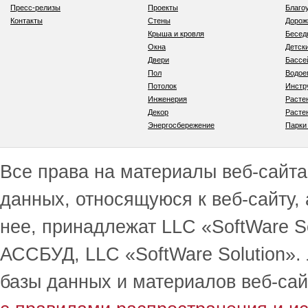
Пресс-релизы
Проекты
Благо
Контакты
Стены
Дорож
Крыша и кровля
Бесед
Окна
Детск
Двери
Бассе
Пол
Водо
Потолок
Инстр
Инженерия
Расте
Декор
Расте
Энергосбережение
Парки
Все права на материалы веб-сайта 
данных, относящуюся к веб-сайту,
нее, принадлежат LLC «SoftWare S
АССБУД, LLC «SoftWare Solution».
базы данных и материалов веб-сай